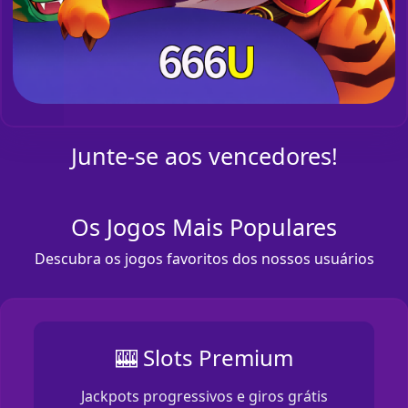
Junte-se aos vencedores!
Os Jogos Mais Populares
Descubra os jogos favoritos dos nossos usuários
🎰 Slots Premium
Jackpots progressivos e giros grátis