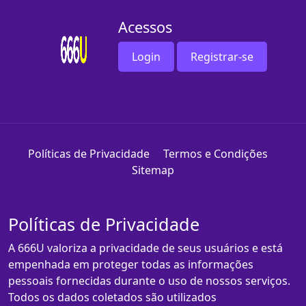
Acessos
Login
Registrar-se
Políticas de Privacidade
Termos e Condições
Sitemap
Políticas de Privacidade
A 666U valoriza a privacidade de seus usuários e está
empenhada em proteger todas as informações
pessoais fornecidas durante o uso de nossos serviços.
Todos os dados coletados são utilizados