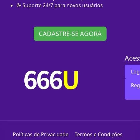
🎯 Suporte 24/7 para novos usuários
CADASTRE-SE AGORA
Aces
Log
Reg
Políticas de Privacidade
Termos e Condições