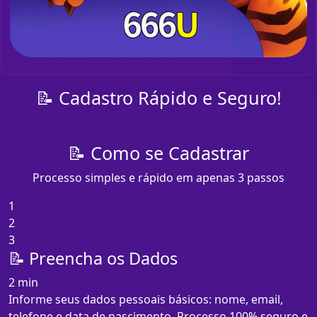
📝 Cadastro Rápido e Seguro!
📝 Como se Cadastrar
Processo simples e rápido em apenas 3 passos
1
2
3
📝 Preencha os Dados
2 min
Informe seus dados pessoais básicos: nome, email,
telefone e data de nascimento. Processo 100% seguro e