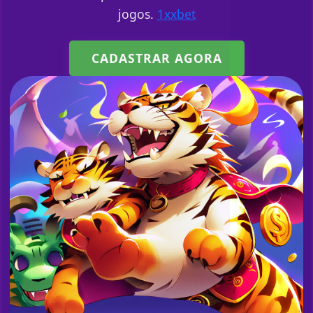
jogos.
1xxbet
CADASTRAR AGORA