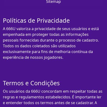
Sitemap
Políticas de Privacidade
A 666U valoriza a privacidade de seus usuários e está
empenhada em proteger todas as informações
pessoais fornecidas durante o processo de cadastro.
Todos os dados coletados são utilizados
exclusivamente para fins de melhoria contínua da
experiência de nossos jogadores.
Termos e Condições
Os usuários da 666U concordam em respeitar todas as
regras e regulamentos estabelecidos. É importante ler
e entender todos os termos antes de se cadastrar. A