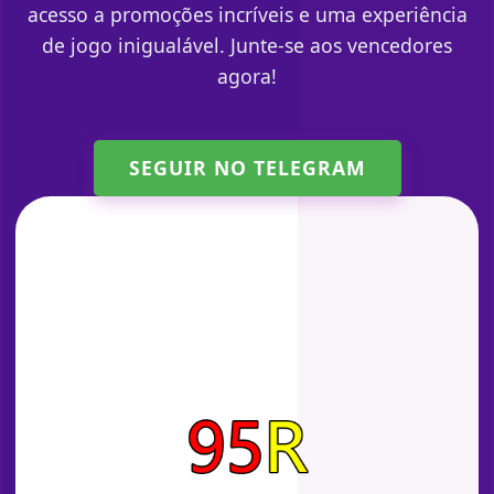
acesso a promoções incríveis e uma experiência
de jogo inigualável. Junte-se aos vencedores
agora!
SEGUIR NO TELEGRAM