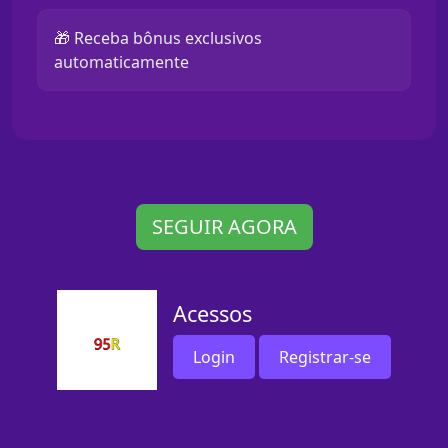
🎁 Receba bônus exclusivos
automaticamente
SEGUIR AGORA
Acessos
Login
Registrar-se