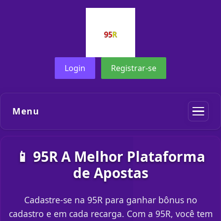
Login
Registrar-se
Menu
📱 95R A Melhor Plataforma
de Apostas
Cadastre-se na 95R para ganhar bônus no
cadastro e em cada recarga. Com a 95R, você tem