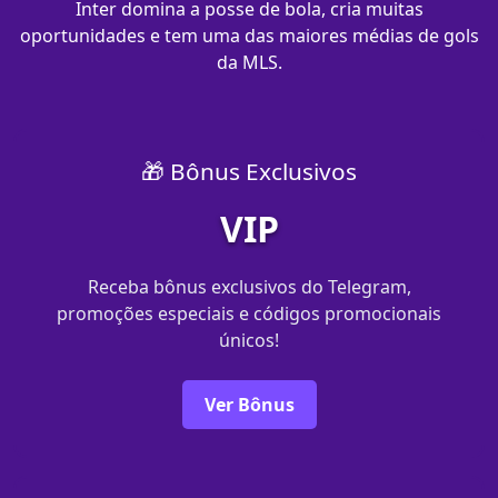
Inter domina a posse de bola, cria muitas
oportunidades e tem uma das maiores médias de gols
da MLS.
🎁 Bônus Exclusivos
VIP
Receba bônus exclusivos do Telegram,
promoções especiais e códigos promocionais
únicos!
Ver Bônus