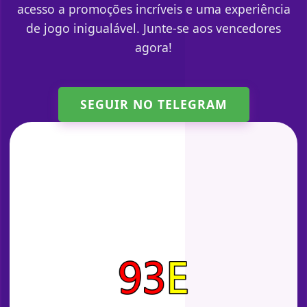
acesso a promoções incríveis e uma experiência
de jogo inigualável. Junte-se aos vencedores
agora!
SEGUIR NO TELEGRAM