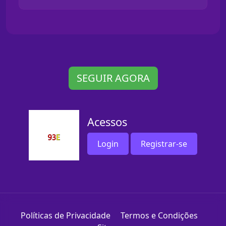
SEGUIR AGORA
Acessos
Login
Registrar-se
Políticas de Privacidade
Termos e Condições