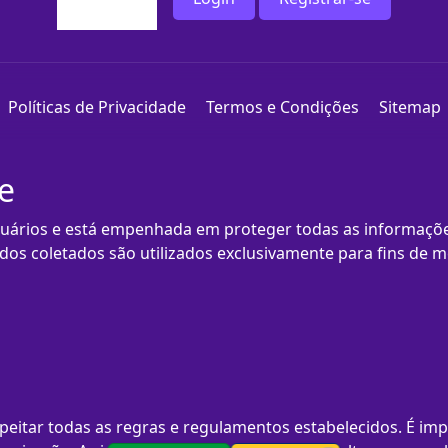
Políticas de Privacidade
Termos e Condições
Sitemap
de
usuários e está empenhada em proteger todas as informaçõe
os coletados são utilizados exclusivamente para fins de m
itar todas as regras e regulamentos estabelecidos. É imp