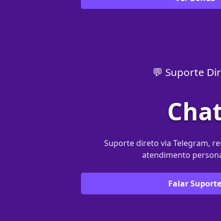
💬 Suporte Di
Cha
Suporte direto via Telegram, r
atendimento persona
Falar Suport