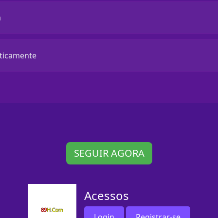
a
aticamente
SEGUIR AGORA
Acessos
Login
Registrar-se