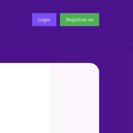
Login
Registrar-se