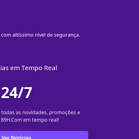
 com altíssimo nível de segurança.
cias em Tempo Real
24/7
e todas as novidades, promoções e
 89H.Com em tempo real!
Ver Notícias