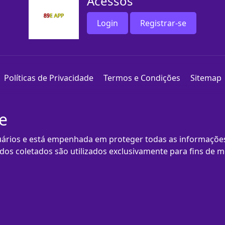
Acessos
Login
Registrar-se
Políticas de Privacidade
Termos e Condições
Sitemap
de
suários e está empenhada em proteger todas as informaçõe
os coletados são utilizados exclusivamente para fins de m