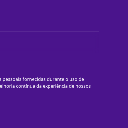
s pessoais fornecidas durante o uso de
elhoria contínua da experiência de nossos