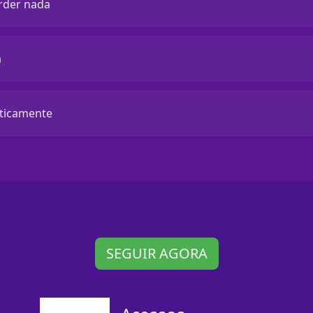
erder nada
a
aticamente
SEGUIR AGORA