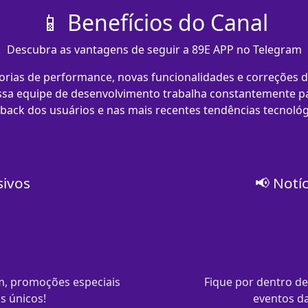
📱 Benefícios do Canal
Descubra as vantagens de seguir a 89E APP no Telegram
orias de performance, novas funcionalidades e correções d
ossa equipe de desenvolvimento trabalha constantemente 
back dos usuários e nas mais recentes tendências tecnológ
sivos
📢 Notí
m, promoções especiais
Fique por dentro d
s únicos!
eventos d