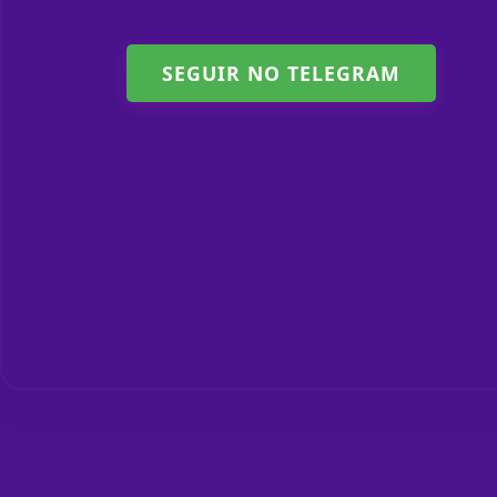
SEGUIR NO TELEGRAM