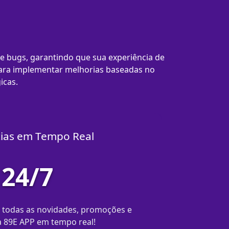
e bugs, garantindo que sua experiência de
para implementar melhorias baseadas no
icas.
cias em Tempo Real
24/7
e todas as novidades, promoções e
a 89E APP em tempo real!