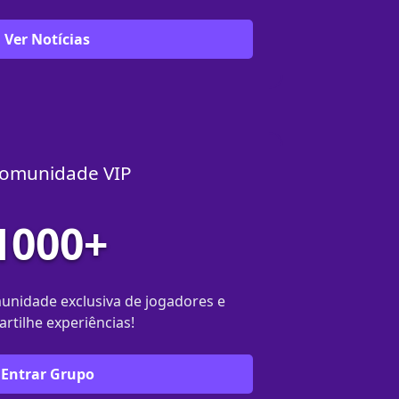
Ver Notícias
Comunidade VIP
1000+
unidade exclusiva de jogadores e
rtilhe experiências!
Entrar Grupo