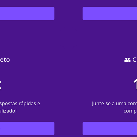
reto
👥 
t
espostas rápidas e
Junte-se a uma com
lizado!
compa
e