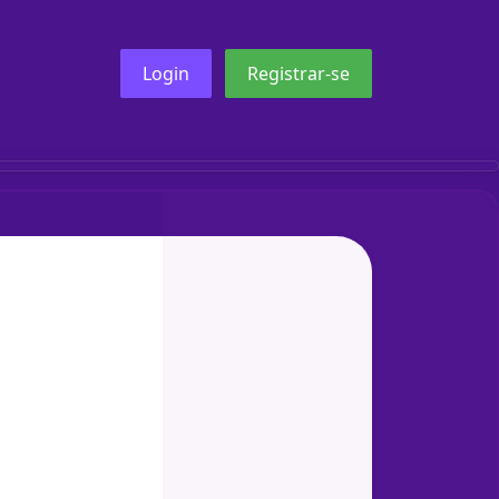
Login
Registrar-se