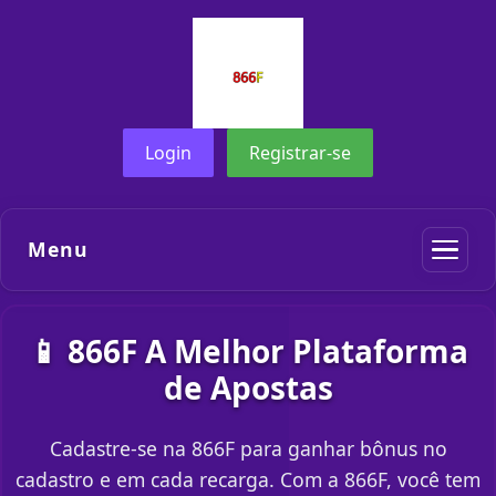
Login
Registrar-se
Menu
📱 866F A Melhor Plataforma
de Apostas
Cadastre-se na 866F para ganhar bônus no
cadastro e em cada recarga. Com a 866F, você tem