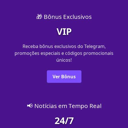
🎁 Bônus Exclusivos
VIP
Receba bônus exclusivos do Telegram,
promoções especiais e códigos promocionais
únicos!
Ver Bônus
📢 Notícias em Tempo Real
24/7