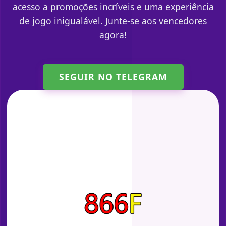
acesso a promoções incríveis e uma experiência
de jogo inigualável. Junte-se aos vencedores
agora!
SEGUIR NO TELEGRAM