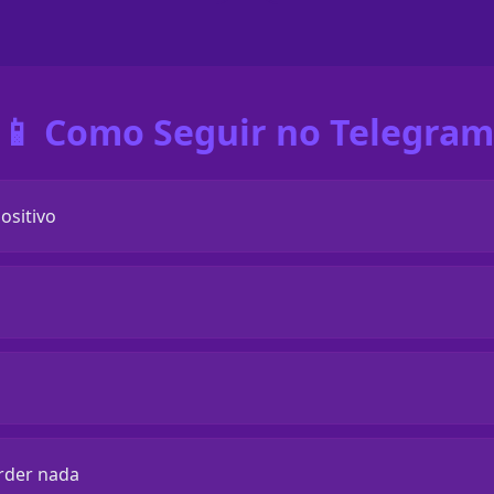
📱 Como Seguir no Telegram
ositivo
erder nada