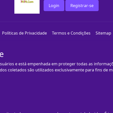
Login
Registrar-se
Políticas de Privacidade
Termos e Condições
Sitemap
de
 usuários e está empenhada em proteger todas as informaçõ
os coletados são utilizados exclusivamente para fins de m