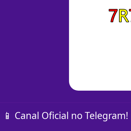
📱 Canal Oficial no Telegram!