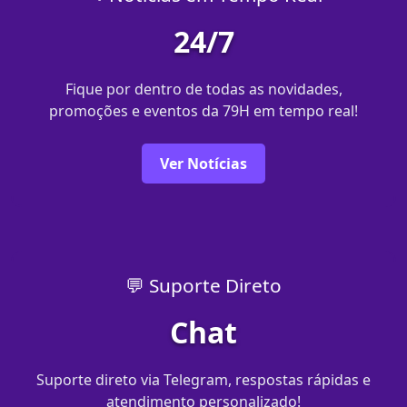
24/7
Fique por dentro de todas as novidades,
promoções e eventos da 79H em tempo real!
Ver Notícias
💬 Suporte Direto
Chat
Suporte direto via Telegram, respostas rápidas e
atendimento personalizado!