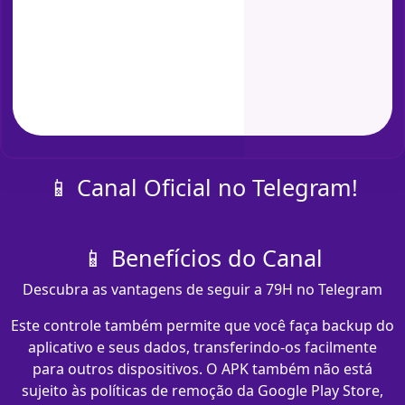
📱 Canal Oficial no Telegram!
📱 Benefícios do Canal
Descubra as vantagens de seguir a 79H no Telegram
Este controle também permite que você faça backup do
aplicativo e seus dados, transferindo-os facilmente
para outros dispositivos. O APK também não está
sujeito às políticas de remoção da Google Play Store,