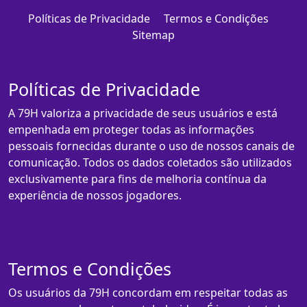
Políticas de Privacidade
Termos e Condições
Sitemap
Políticas de Privacidade
A 79H valoriza a privacidade de seus usuários e está
empenhada em proteger todas as informações
pessoais fornecidas durante o uso de nossos canais de
comunicação. Todos os dados coletados são utilizados
exclusivamente para fins de melhoria contínua da
experiência de nossos jogadores.
Termos e Condições
Os usuários da 79H concordam em respeitar todas as