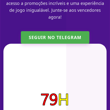
acesso a promoções incríveis e uma experiência
de jogo inigualável. Junte-se aos vencedores
agora!
SEGUIR NO TELEGRAM