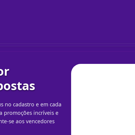
or
postas
s no cadastro e em cada
a promoções incríveis e
unte-se aos vencedores