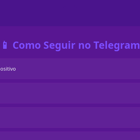
📱 Como Seguir no Telegram
ositivo