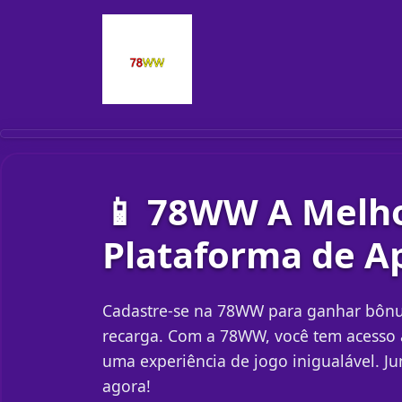
📱 78WW A Melh
Plataforma de A
Cadastre-se na 78WW para ganhar bônu
recarga. Com a 78WW, você tem acesso 
uma experiência de jogo inigualável. J
agora!