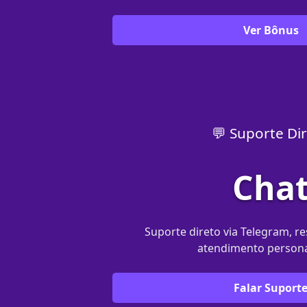
Ver Bônus
💬 Suporte Di
Cha
Suporte direto via Telegram, r
atendimento persona
Falar Suport