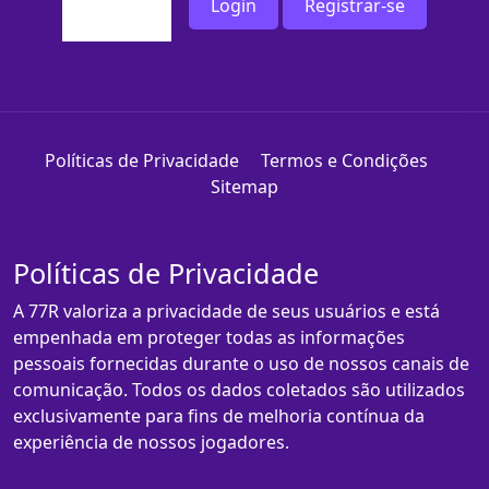
Login
Registrar-se
Políticas de Privacidade
Termos e Condições
Sitemap
Políticas de Privacidade
A 77R valoriza a privacidade de seus usuários e está
empenhada em proteger todas as informações
pessoais fornecidas durante o uso de nossos canais de
comunicação. Todos os dados coletados são utilizados
exclusivamente para fins de melhoria contínua da
experiência de nossos jogadores.