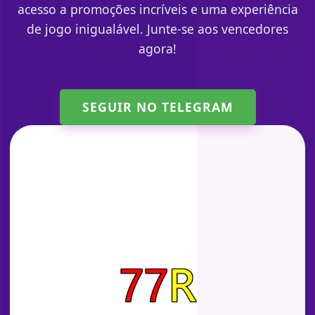
acesso a promoções incríveis e uma experiência
de jogo inigualável. Junte-se aos vencedores
agora!
SEGUIR NO TELEGRAM