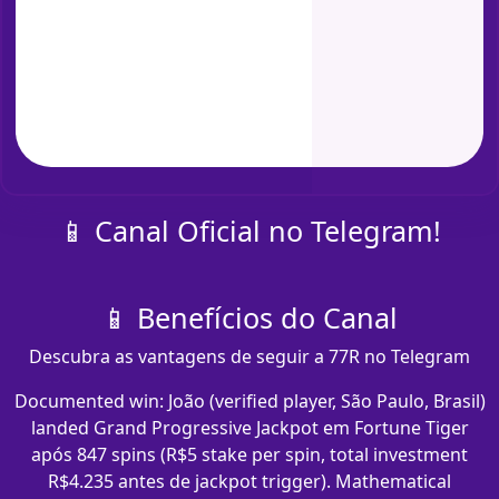
📱 Canal Oficial no Telegram!
📱 Benefícios do Canal
Descubra as vantagens de seguir a 77R no Telegram
Documented win: João (verified player, São Paulo, Brasil)
landed Grand Progressive Jackpot em Fortune Tiger
após 847 spins (R$5 stake per spin, total investment
R$4.235 antes de jackpot trigger). Mathematical