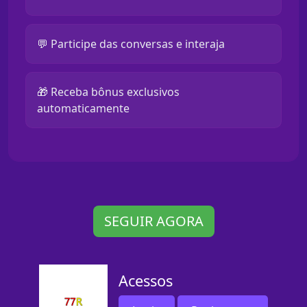
💬 Participe das conversas e interaja
🎁 Receba bônus exclusivos
automaticamente
SEGUIR AGORA
Acessos