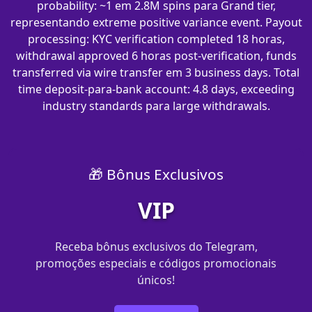
probability: ~1 em 2.8M spins para Grand tier,
representando extreme positive variance event. Payout
processing: KYC verification completed 18 horas,
withdrawal approved 6 horas post-verification, funds
transferred via wire transfer em 3 business days. Total
time deposit-para-bank account: 4.8 days, exceeding
industry standards para large withdrawals.
🎁 Bônus Exclusivos
VIP
Receba bônus exclusivos do Telegram,
promoções especiais e códigos promocionais
únicos!