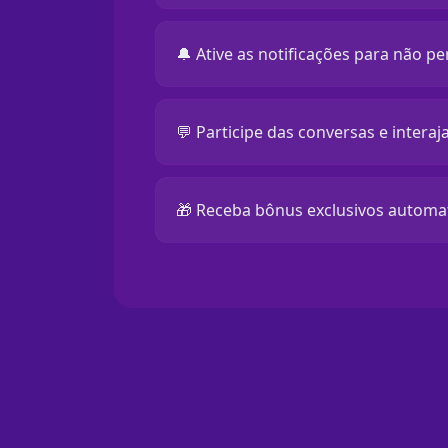
🔔 Ative as notificações para não p
💬 Participe das conversas e interaj
🎁 Receba bônus exclusivos autom