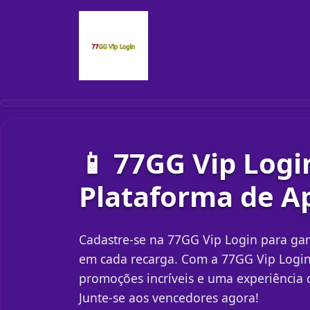
📱 77GG Vip Logi
Plataforma de A
Cadastre-se na 77GG Vip Login para ga
em cada recarga. Com a 77GG Vip Login
promoções incríveis e uma experiência d
Junte-se aos vencedores agora!