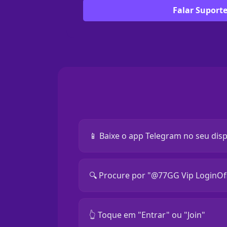
Falar Suport
📱 Baixe o app Telegram no seu disp
🔍 Procure por "@77GG Vip LoginOfi
👆 Toque em "Entrar" ou "Join"