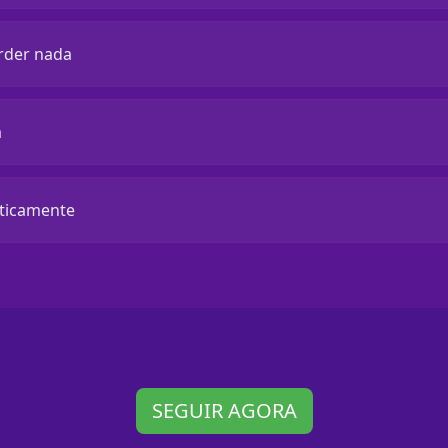
erder nada
a
aticamente
SEGUIR AGORA