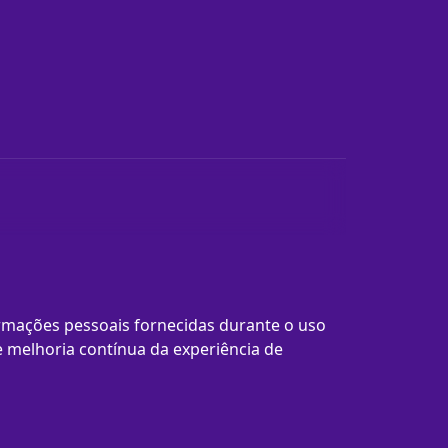
ormações pessoais fornecidas durante o uso
e melhoria contínua da experiência de