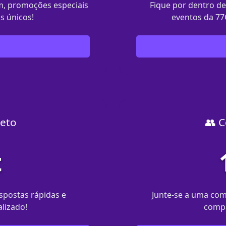
m, promoções especiais
Fique por dentro d
s únicos!
eventos da 77
reto
👥 
t
espostas rápidas e
Junte-se a uma com
lizado!
compa