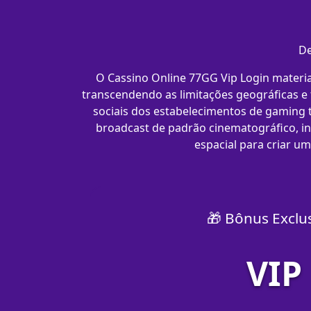
De
O Cassino Online 77GG Vip Login material
transcendendo as limitações geográficas e 
sociais dos estabelecimentos de gaming t
broadcast de padrão cinematográfico, in
espacial para criar u
🎁 Bônus Exclu
VIP