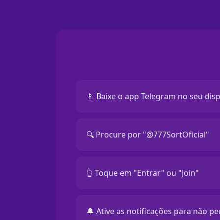
📱 Baixe o app Telegram no seu disp
🔍 Procure por "@777SortOficial"
👆 Toque em "Entrar" ou "Join"
🔔 Ative as notificações para não p