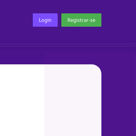
Login
Registrar-se