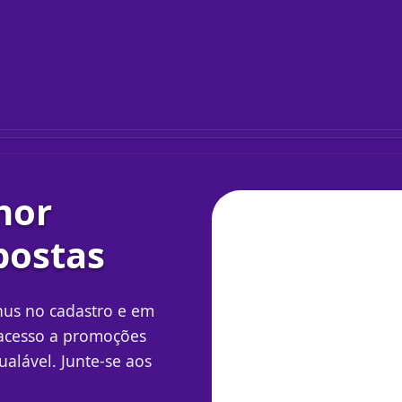
hor
postas
nus no cadastro e em
 acesso a promoções
ualável. Junte-se aos