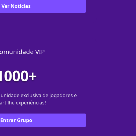
Ver Notícias
Comunidade VIP
1000+
unidade exclusiva de jogadores e
rtilhe experiências!
Entrar Grupo