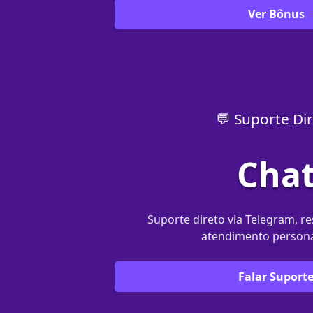
Ver Bônus
💬 Suporte Di
Cha
Suporte direto via Telegram, r
atendimento persona
Falar Suport