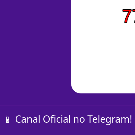
📱 Canal Oficial no Telegram!