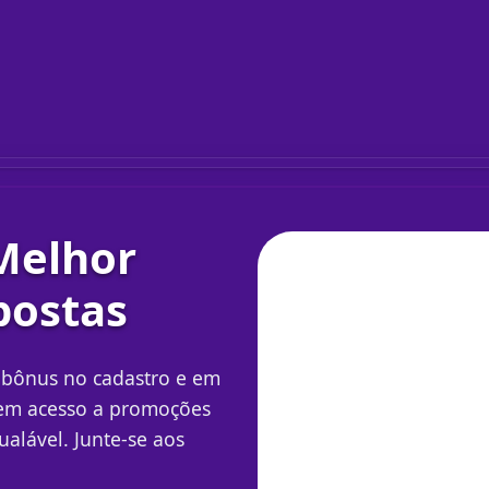
 Melhor
postas
 bônus no cadastro e em
tem acesso a promoções
ualável. Junte-se aos