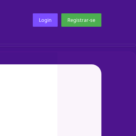
Login
Registrar-se