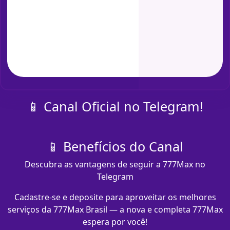
📱 Canal Oficial no Telegram!
📱 Benefícios do Canal
Descubra as vantagens de seguir a 777Max no
Telegram
Cadastre-se e deposite para aproveitar os melhores
serviços da 777Max Brasil — a nova e completa 777Max
espera por você!