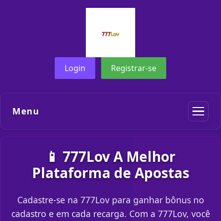
Login
Registrar-se
Menu
📱 777Lov A Melhor
Plataforma de Apostas
Cadastre-se na 777Lov para ganhar bônus no
cadastro e em cada recarga. Com a 777Lov, você