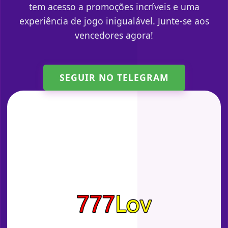
tem acesso a promoções incríveis e uma
experiência de jogo inigualável. Junte-se aos
vencedores agora!
SEGUIR NO TELEGRAM