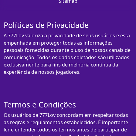
Sitemap
Políticas de Privacidade
A 777Lov valoriza a privacidade de seus usuários e está
empenhada em proteger todas as informações
pessoais fornecidas durante o uso de nossos canais de
comunicação. Todos os dados coletados são utilizados
exclusivamente para fins de melhoria contínua da
experiência de nossos jogadores.
Termos e Condições
Os usuários da 777Lov concordam em respeitar todas
as regras e regulamentos estabelecidos. É importante
ler e entender todos os termos antes de participar de