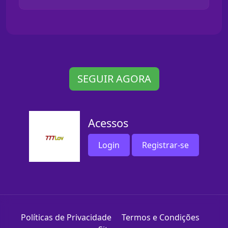
SEGUIR AGORA
Acessos
Login
Registrar-se
Políticas de Privacidade
Termos e Condições