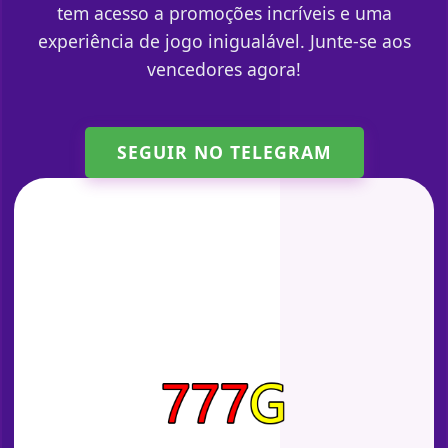
tem acesso a promoções incríveis e uma
experiência de jogo inigualável. Junte-se aos
vencedores agora!
SEGUIR NO TELEGRAM