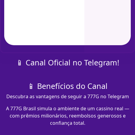
📱 Canal Oficial no Telegram!
📱 Benefícios do Canal
Descubra as vantagens de seguir a 777G no Telegram
A 777G Brasil simula o ambiente de um cassino real —
com prêmios milionários, reembolsos generosos e
confiança total.