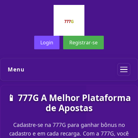
Login
Registrar-se
Menu
📱 777G A Melhor Plataforma
de Apostas
Cadastre-se na 777G para ganhar bônus no
cadastro e em cada recarga. Com a 777G, você