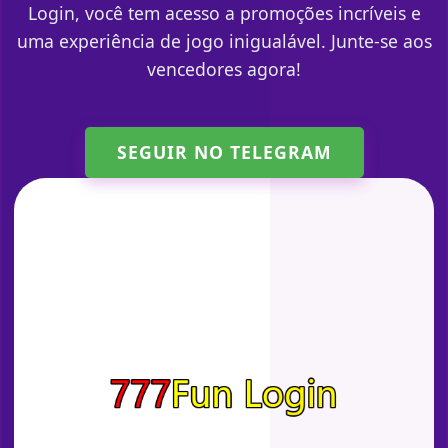
Login, você tem acesso a promoções incríveis e
uma experiência de jogo inigualável. Junte-se aos
vencedores agora!
SEGUIR NO TELEGRAM