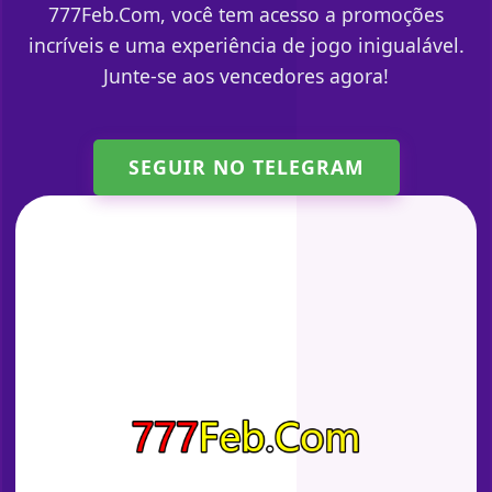
777Feb.Com, você tem acesso a promoções
incríveis e uma experiência de jogo inigualável.
Junte-se aos vencedores agora!
SEGUIR NO TELEGRAM