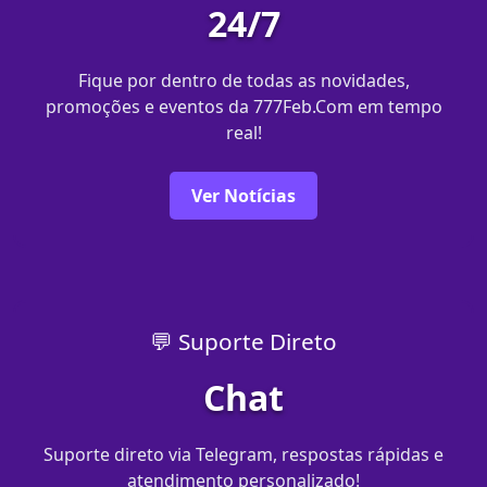
24/7
Fique por dentro de todas as novidades,
promoções e eventos da 777Feb.Com em tempo
real!
Ver Notícias
💬 Suporte Direto
Chat
Suporte direto via Telegram, respostas rápidas e
atendimento personalizado!