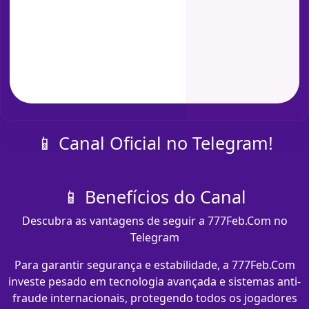
📱 Canal Oficial no Telegram!
📱 Benefícios do Canal
Descubra as vantagens de seguir a 777Feb.Com no
Telegram
Para garantir segurança e estabilidade, a 777Feb.Com
investe pesado em tecnologia avançada e sistemas anti-
fraude internacionais, protegendo todos os jogadores