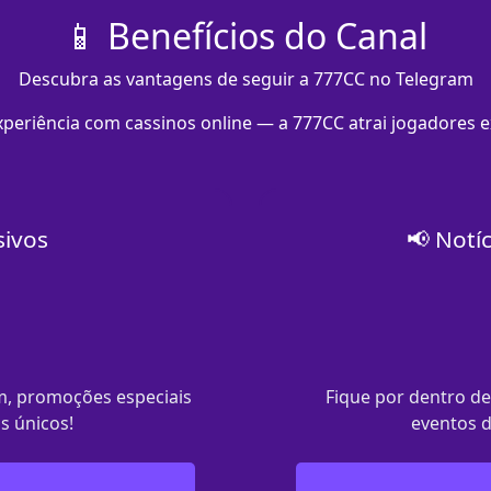
📱 Benefícios do Canal
Descubra as vantagens de seguir a 777CC no Telegram
xperiência com cassinos online — a 777CC atrai jogadores e
sivos
📢 Notí
m, promoções especiais
Fique por dentro d
s únicos!
eventos d