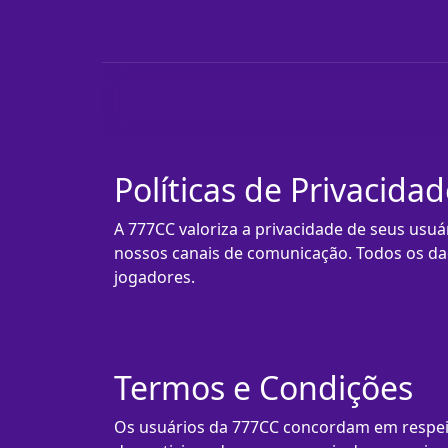
Políticas de Privacida
A 777CC valoriza a privacidade de seus usu
nossos canais de comunicação. Todos os dad
jogadores.
Termos e Condições
Os usuários da 777CC concordam em respeita