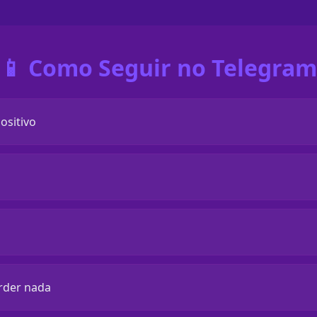
📱 Como Seguir no Telegram
ositivo
erder nada