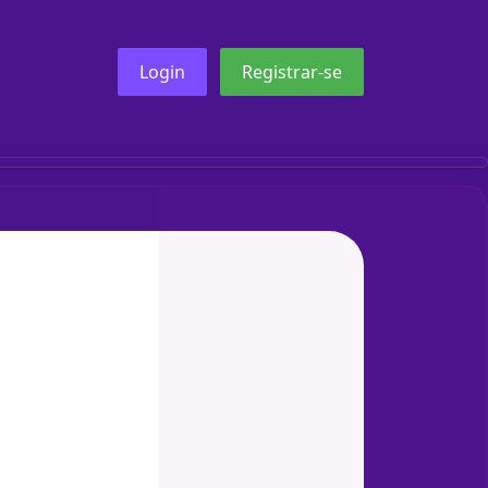
Login
Registrar-se