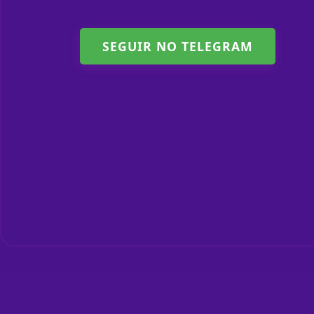
SEGUIR NO TELEGRAM