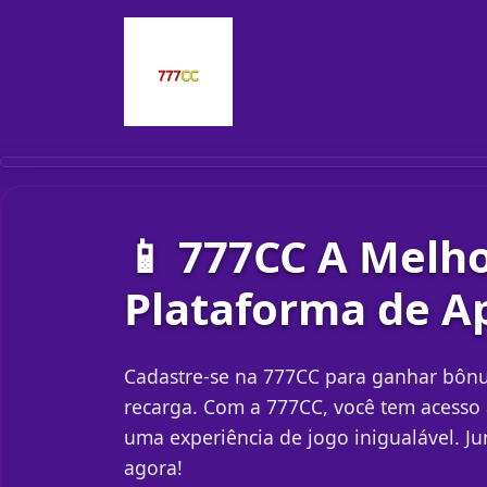
📱 777CC A Melh
Plataforma de A
Cadastre-se na 777CC para ganhar bônu
recarga. Com a 777CC, você tem acesso 
uma experiência de jogo inigualável. J
agora!