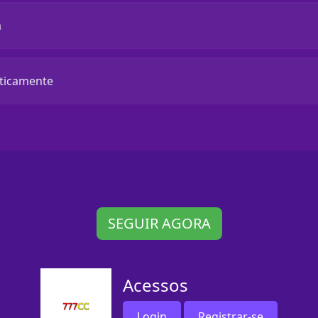
a
aticamente
SEGUIR AGORA
Acessos
Login
Registrar-se