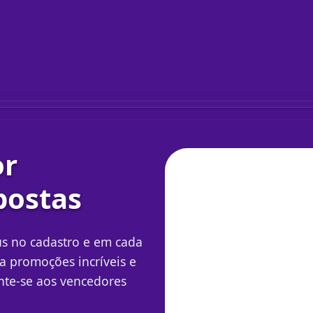
or
postas
s no cadastro e em cada
a promoções incríveis e
unte-se aos vencedores