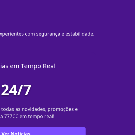
xperientes com segurança e estabilidade.
cias em Tempo Real
24/7
e todas as novidades, promoções e
a 777CC em tempo real!
Ver Notícias