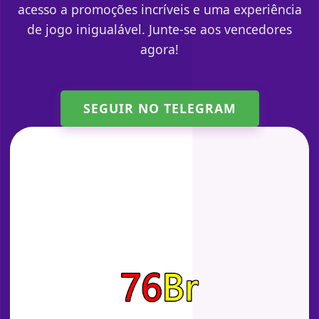
acesso a promoções incríveis e uma experiência
de jogo inigualável. Junte-se aos vencedores
agora!
SEGUIR NO TELEGRAM