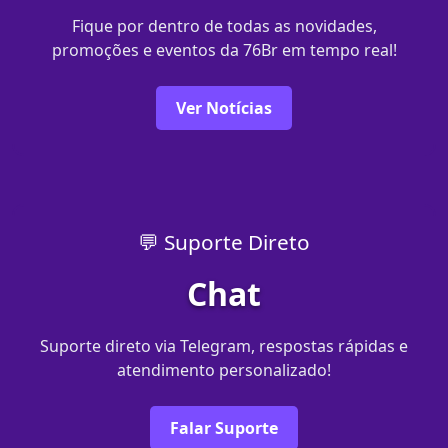
Fique por dentro de todas as novidades,
promoções e eventos da 76Br em tempo real!
Ver Notícias
💬 Suporte Direto
Chat
Suporte direto via Telegram, respostas rápidas e
atendimento personalizado!
Falar Suporte