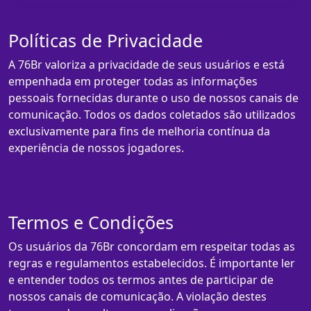
Políticas de Privacidade
A 76Br valoriza a privacidade de seus usuários e está
empenhada em proteger todas as informações
pessoais fornecidas durante o uso de nossos canais de
comunicação. Todos os dados coletados são utilizados
exclusivamente para fins de melhoria contínua da
experiência de nossos jogadores.
Termos e Condições
Os usuários da 76Br concordam em respeitar todas as
regras e regulamentos estabelecidos. É importante ler
e entender todos os termos antes de participar de
nossos canais de comunicação. A violação destes