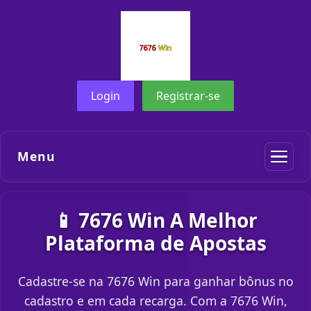
Login
Registrar-se
Menu
📱 7676 Win A Melhor
Plataforma de Apostas
Cadastre-se na 7676 Win para ganhar bônus no
cadastro e em cada recarga. Com a 7676 Win,