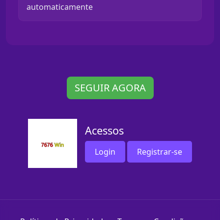
automaticamente
SEGUIR AGORA
Acessos
Login
Registrar-se