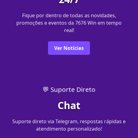
Fique por dentro de todas as novidades,
promoções e eventos da 7676 Win em tempo
real!
Ver Notícias
💬 Suporte Direto
Chat
Suporte direto via Telegram, respostas rápidas e
atendimento personalizado!