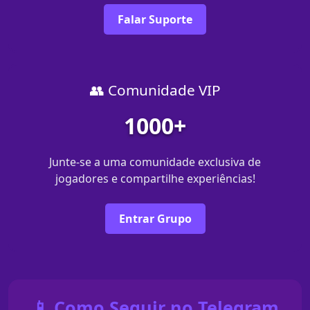
Falar Suporte
👥 Comunidade VIP
1000+
Junte-se a uma comunidade exclusiva de
jogadores e compartilhe experiências!
Entrar Grupo
📱 Como Seguir no Telegram