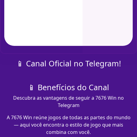
📱 Canal Oficial no Telegram!
📱 Benefícios do Canal
Descubra as vantagens de seguir a 7676 Win no
Telegram
A 7676 Win reúne jogos de todas as partes do mundo
— aqui você encontra o estilo de jogo que mais
combina com você.