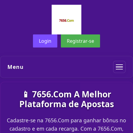
Login
Registrar-se
Menu
📱 7656.Com A Melhor
Plataforma de Apostas
Cadastre-se na 7656.Com para ganhar bônus no
cadastro e em cada recarga. Com a 7656.Com,