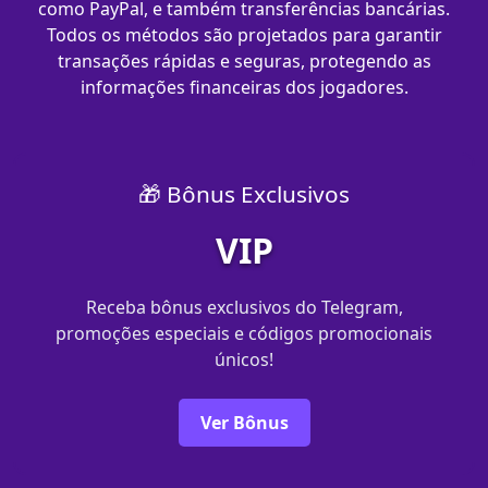
como PayPal, e também transferências bancárias.
Todos os métodos são projetados para garantir
transações rápidas e seguras, protegendo as
informações financeiras dos jogadores.
🎁 Bônus Exclusivos
VIP
Receba bônus exclusivos do Telegram,
promoções especiais e códigos promocionais
únicos!
Ver Bônus