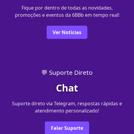
Fique por dentro de todas as novidades,
promoções e eventos da 6BBb em tempo real!
Ver Notícias
💬 Suporte Direto
Chat
Suporte direto via Telegram, respostas rápidas e
atendimento personalizado!
Falar Suporte