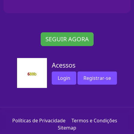
SEGUIR AGORA
Acessos
Login
Registrar-se
Políticas de Privacidade
Termos e Condições
Sitemap