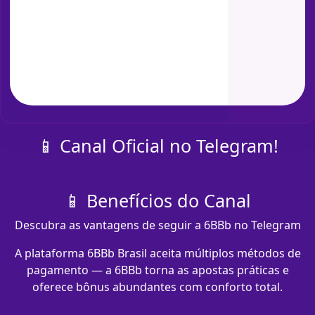
📱 Canal Oficial no Telegram!
📱 Benefícios do Canal
Descubra as vantagens de seguir a 6BBb no Telegram
A plataforma 6BBb Brasil aceita múltiplos métodos de
pagamento — a 6BBb torna as apostas práticas e
oferece bônus abundantes com conforto total.