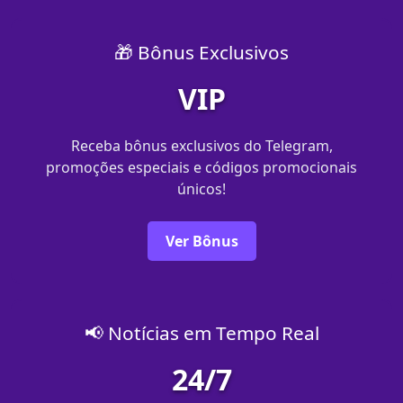
🎁 Bônus Exclusivos
VIP
Receba bônus exclusivos do Telegram,
promoções especiais e códigos promocionais
únicos!
Ver Bônus
📢 Notícias em Tempo Real
24/7