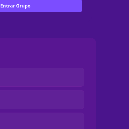
Entrar Grupo