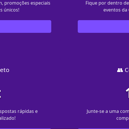
m, promoções especiais
Fique por dentro d
s únicos!
eventos da
reto
👥 
t
espostas rápidas e
Junte-se a uma com
lizado!
compa