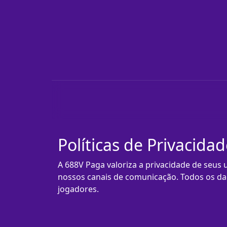
Políticas de Privacida
A 688V Paga valoriza a privacidade de seus
nossos canais de comunicação. Todos os dad
jogadores.