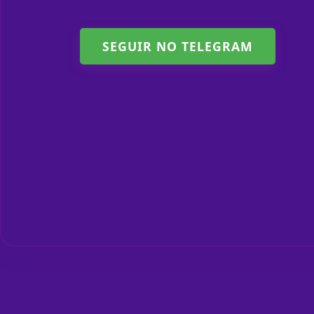
SEGUIR NO TELEGRAM