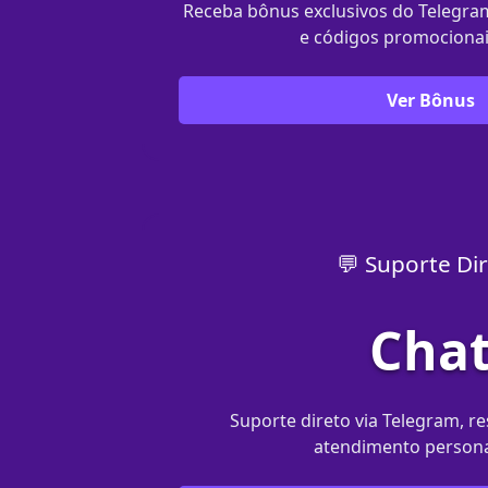
Receba bônus exclusivos do Telegra
e códigos promocionai
Ver Bônus
💬 Suporte Di
Cha
Suporte direto via Telegram, r
atendimento persona