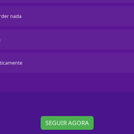
erder nada
a
aticamente
SEGUIR AGORA