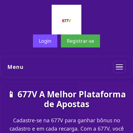
Login
Registrar-se
Menu
📱 677V A Melhor Plataforma
de Apostas
Cadastre-se na 677V para ganhar bônus no
cadastro e em cada recarga. Com a 677V, você