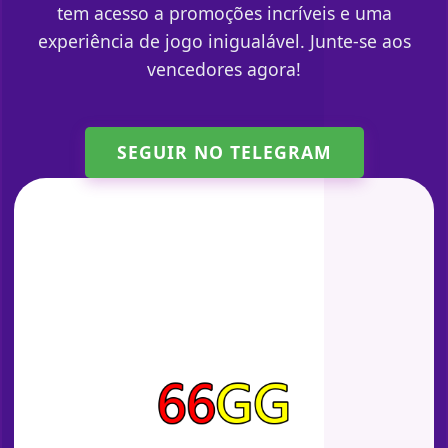
tem acesso a promoções incríveis e uma
experiência de jogo inigualável. Junte-se aos
vencedores agora!
SEGUIR NO TELEGRAM