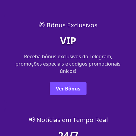
🎁 Bônus Exclusivos
VIP
Receba bônus exclusivos do Telegram,
promoções especiais e códigos promocionais
únicos!
Ver Bônus
📢 Notícias em Tempo Real
24/7