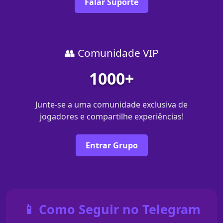
Falar Suporte
👥 Comunidade VIP
1000+
Junte-se a uma comunidade exclusiva de
jogadores e compartilhe experiências!
Entrar Grupo
📱 Como Seguir no Telegram