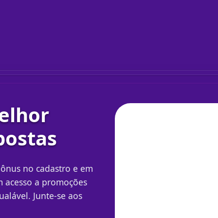
elhor
postas
bônus no cadastro e em
em acesso a promoções
ualável. Junte-se aos