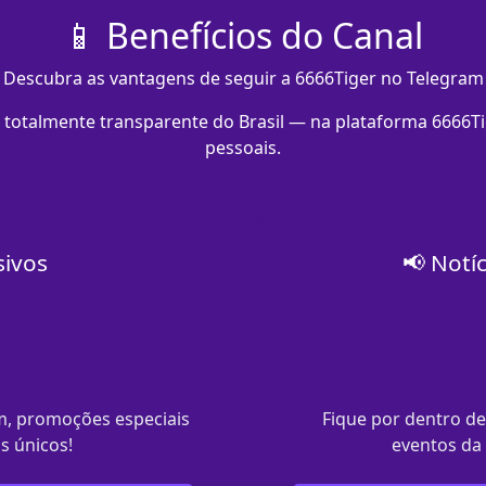
📱 Benefícios do Canal
Descubra as vantagens de seguir a 6666Tiger no Telegram
 totalmente transparente do Brasil — na plataforma 6666Tige
pessoais.
sivos
📢 Notí
m, promoções especiais
Fique por dentro d
s únicos!
eventos da