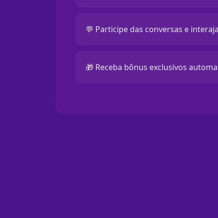
💬 Participe das conversas e interaj
🎁 Receba bônus exclusivos autom