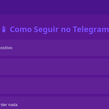
📱 Como Seguir no Telegram
ositivo
erder nada