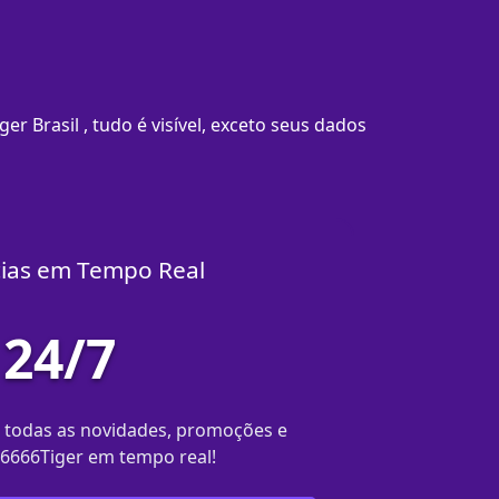
r Brasil , tudo é visível, exceto seus dados
cias em Tempo Real
24/7
e todas as novidades, promoções e
 6666Tiger em tempo real!