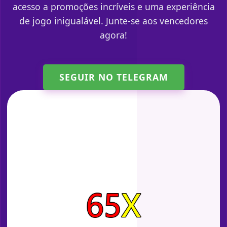
acesso a promoções incríveis e uma experiência
de jogo inigualável. Junte-se aos vencedores
agora!
SEGUIR NO TELEGRAM