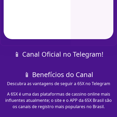
📱 Canal Oficial no Telegram!
📱 Benefícios do Canal
Descubra as vantagens de seguir a 65X no Telegram
A 65X é uma das plataformas de cassino online mais
influentes atualmente; o site e o APP da 65X Brasil são
os canais de registro mais populares no Brasil.