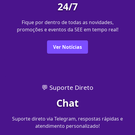
24/7
Fique por dentro de todas as novidades,
promoções e eventos da 5EE em tempo real!
Ver Notícias
💬 Suporte Direto
Chat
Suporte direto via Telegram, respostas rápidas e
atendimento personalizado!