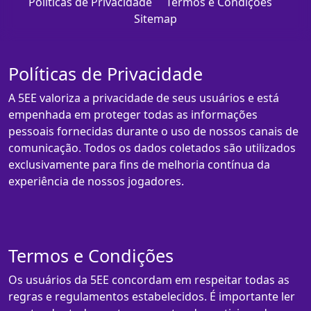
Políticas de Privacidade
Termos e Condições
Sitemap
Políticas de Privacidade
A 5EE valoriza a privacidade de seus usuários e está
empenhada em proteger todas as informações
pessoais fornecidas durante o uso de nossos canais de
comunicação. Todos os dados coletados são utilizados
exclusivamente para fins de melhoria contínua da
experiência de nossos jogadores.
Termos e Condições
Os usuários da 5EE concordam em respeitar todas as
regras e regulamentos estabelecidos. É importante ler