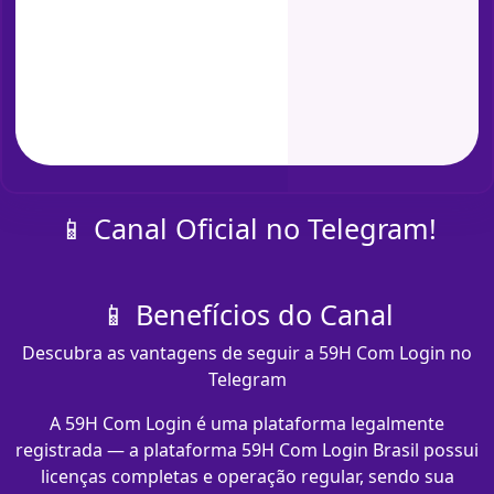
📱 Canal Oficial no Telegram!
📱 Benefícios do Canal
Descubra as vantagens de seguir a 59H Com Login no
Telegram
A 59H Com Login é uma plataforma legalmente
registrada — a plataforma 59H Com Login Brasil possui
licenças completas e operação regular, sendo sua