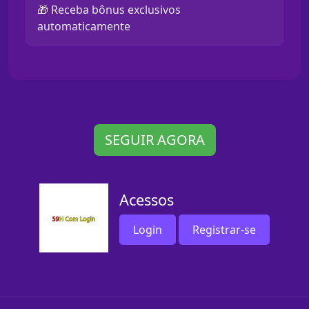
🎁 Receba bônus exclusivos
automaticamente
SEGUIR AGORA
Acessos
Login
Registrar-se