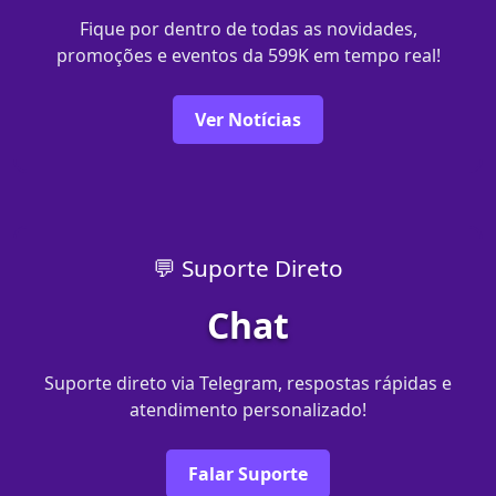
Fique por dentro de todas as novidades,
promoções e eventos da 599K em tempo real!
Ver Notícias
💬 Suporte Direto
Chat
Suporte direto via Telegram, respostas rápidas e
atendimento personalizado!
Falar Suporte