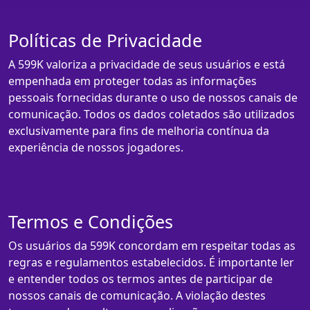
Políticas de Privacidade
A 599K valoriza a privacidade de seus usuários e está
empenhada em proteger todas as informações
pessoais fornecidas durante o uso de nossos canais de
comunicação. Todos os dados coletados são utilizados
exclusivamente para fins de melhoria contínua da
experiência de nossos jogadores.
Termos e Condições
Os usuários da 599K concordam em respeitar todas as
regras e regulamentos estabelecidos. É importante ler
e entender todos os termos antes de participar de
nossos canais de comunicação. A violação destes