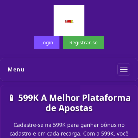
Login
Registrar-se
Menu
📱 599K A Melhor Plataforma
de Apostas
Cadastre-se na 599K para ganhar bônus no
cadastro e em cada recarga. Com a 599K, você