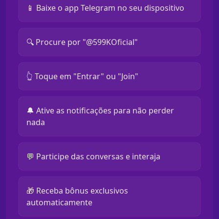
📱 Baixe o app Telegram no seu dispositivo
🔍 Procure por "@599KOficial"
👆 Toque em "Entrar" ou "Join"
🔔 Ative as notificações para não perder
nada
💬 Participe das conversas e interaja
🎁 Receba bônus exclusivos
automaticamente