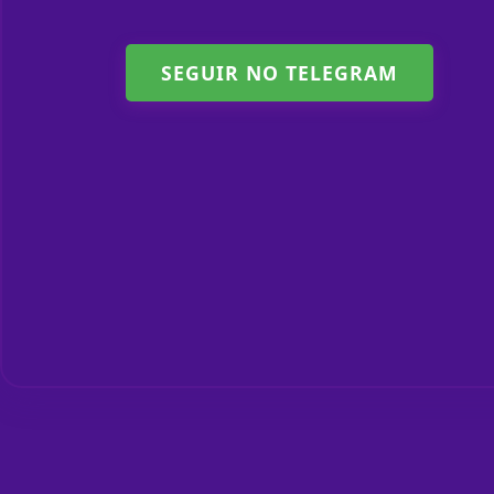
SEGUIR NO TELEGRAM