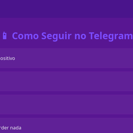
📱 Como Seguir no Telegram
ositivo
erder nada