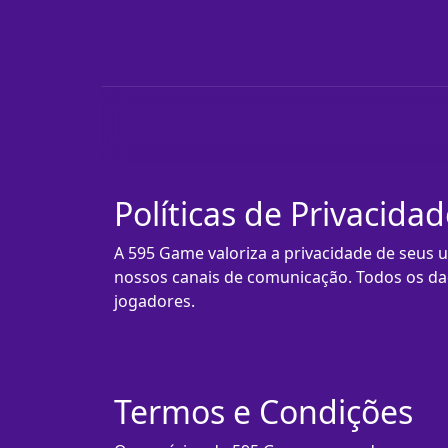
Políticas de Privacida
A 595 Game valoriza a privacidade de seus
nossos canais de comunicação. Todos os dad
jogadores.
Termos e Condições