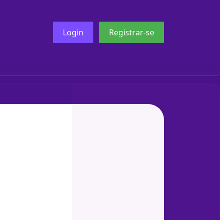
Login
Registrar-se