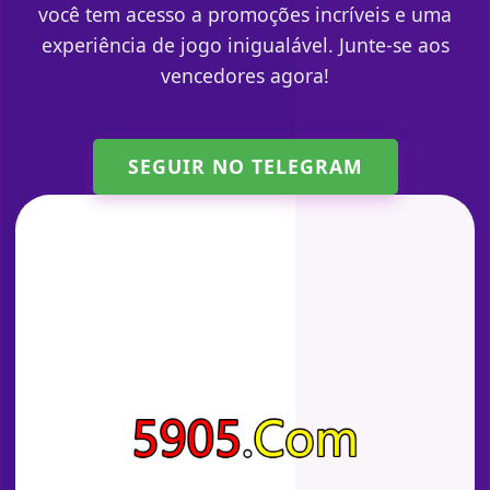
você tem acesso a promoções incríveis e uma
experiência de jogo inigualável. Junte-se aos
vencedores agora!
SEGUIR NO TELEGRAM