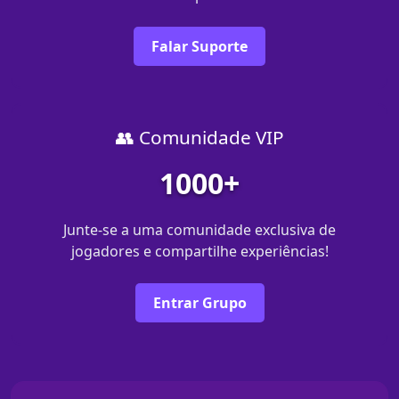
Falar Suporte
👥 Comunidade VIP
1000+
Junte-se a uma comunidade exclusiva de
jogadores e compartilhe experiências!
Entrar Grupo