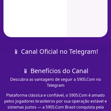
📱 Canal Oficial no Telegram!
📱 Benefícios do Canal
Descubra as vantagens de seguir a 5905.Com no
Telegram
Plataforma clássica e confiável, o 5905.Com é amado
pelos jogadores brasileiros por sua operação estável e
sistemas justos — a 5905.Com Brasil conquista pela