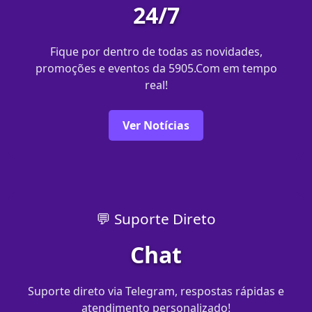
24/7
Fique por dentro de todas as novidades,
promoções e eventos da 5905.Com em tempo
real!
Ver Notícias
💬 Suporte Direto
Chat
Suporte direto via Telegram, respostas rápidas e
atendimento personalizado!