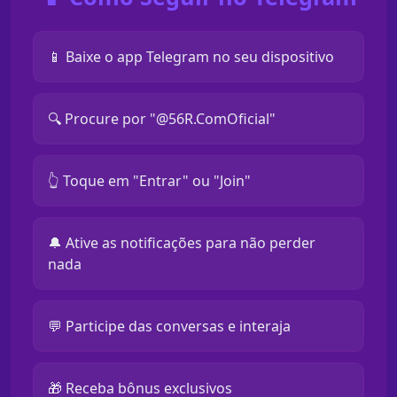
📱 Baixe o app Telegram no seu dispositivo
🔍 Procure por "@56R.ComOficial"
👆 Toque em "Entrar" ou "Join"
🔔 Ative as notificações para não perder
nada
💬 Participe das conversas e interaja
🎁 Receba bônus exclusivos