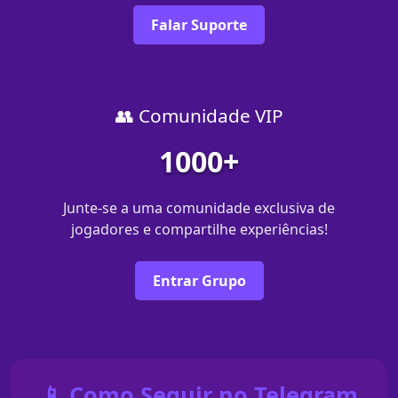
Falar Suporte
👥 Comunidade VIP
1000+
Junte-se a uma comunidade exclusiva de
jogadores e compartilhe experiências!
Entrar Grupo
📱 Como Seguir no Telegram