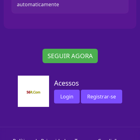
automaticamente
SEGUIR AGORA
Acessos
Login
Registrar-se