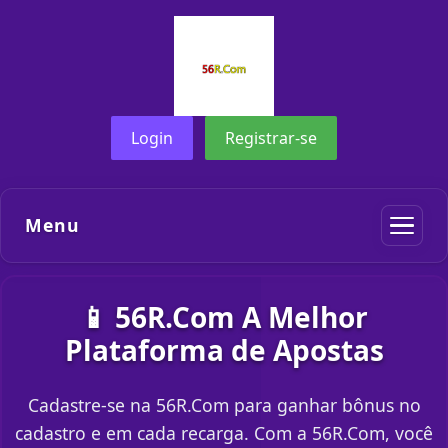
Login
Registrar-se
Menu
📱 56R.Com A Melhor
Plataforma de Apostas
Cadastre-se na 56R.Com para ganhar bônus no
cadastro e em cada recarga. Com a 56R.Com, você