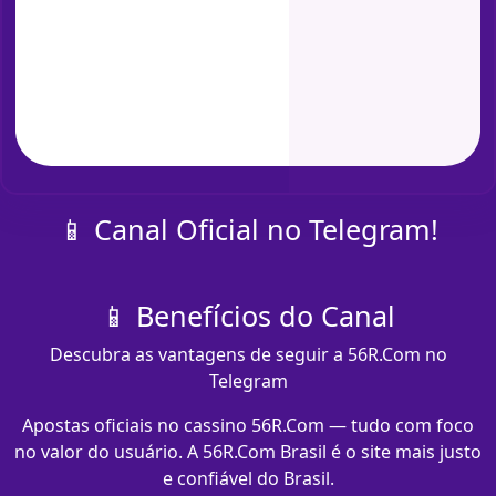
📱 Canal Oficial no Telegram!
📱 Benefícios do Canal
Descubra as vantagens de seguir a 56R.Com no
Telegram
Apostas oficiais no cassino 56R.Com — tudo com foco
no valor do usuário. A 56R.Com Brasil é o site mais justo
e confiável do Brasil.