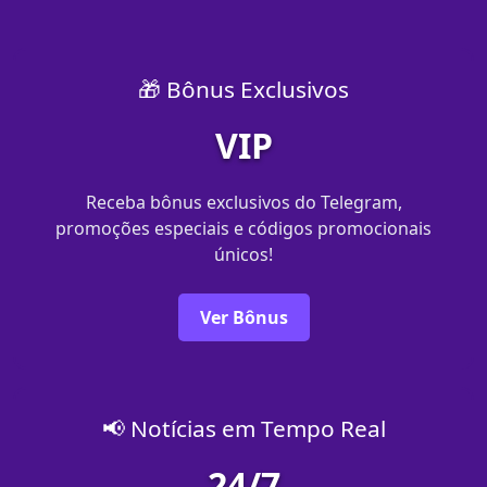
🎁 Bônus Exclusivos
VIP
Receba bônus exclusivos do Telegram,
promoções especiais e códigos promocionais
únicos!
Ver Bônus
📢 Notícias em Tempo Real
24/7