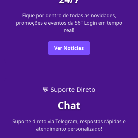
Fique por dentro de todas as novidades,
promoções e eventos da 56F Login em tempo
real!
Ver Notícias
💬 Suporte Direto
Chat
Suporte direto via Telegram, respostas rápidas e
atendimento personalizado!