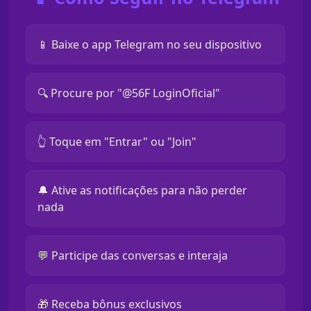
📱 Baixe o app Telegram no seu dispositivo
🔍 Procure por "@56F LoginOficial"
👆 Toque em "Entrar" ou "Join"
🔔 Ative as notificações para não perder
nada
💬 Participe das conversas e interaja
🎁 Receba bônus exclusivos