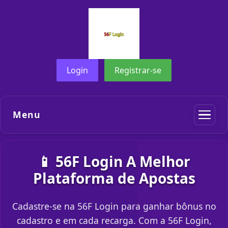
Login
Registrar-se
Menu
📱 56F Login A Melhor
Plataforma de Apostas
Cadastre-se na 56F Login para ganhar bônus no
cadastro e em cada recarga. Com a 56F Login,