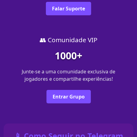
Falar Suporte
👥 Comunidade VIP
1000+
Junte-se a uma comunidade exclusiva de
jogadores e compartilhe experiências!
Entrar Grupo
📱 Como Seguir no Telegram