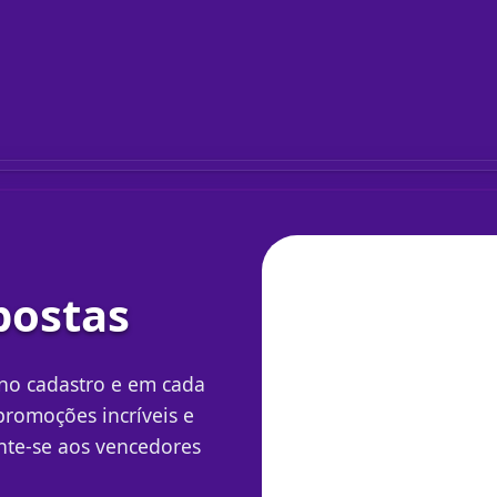
postas
no cadastro e em cada
promoções incríveis e
unte-se aos vencedores