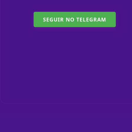
SEGUIR NO TELEGRAM