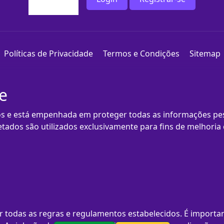
Políticas de Privacidade
Termos e Condições
Sitemap
de
ios e está empenhada em proteger todas as informações pe
tados são utilizados exclusivamente para fins de melhoria
todas as regras e regulamentos estabelecidos. É importan