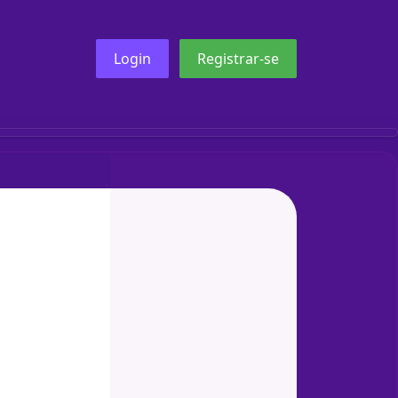
Login
Registrar-se