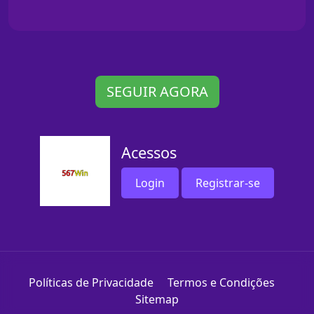
SEGUIR AGORA
Acessos
Login
Registrar-se
Políticas de Privacidade
Termos e Condições
Sitemap