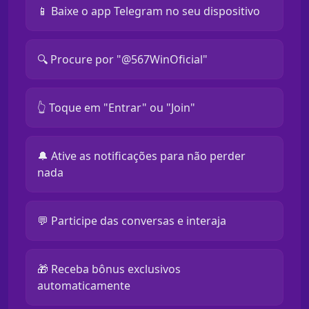
📱 Baixe o app Telegram no seu dispositivo
🔍 Procure por "@567WinOficial"
👆 Toque em "Entrar" ou "Join"
🔔 Ative as notificações para não perder
nada
💬 Participe das conversas e interaja
🎁 Receba bônus exclusivos
automaticamente