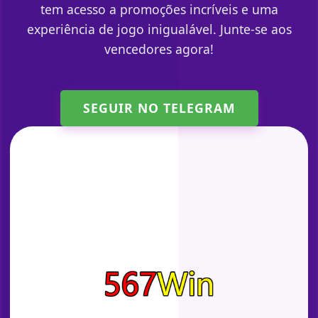
tem acesso a promoções incríveis e uma
experiência de jogo inigualável. Junte-se aos
vencedores agora!
SEGUIR NO TELEGRAM