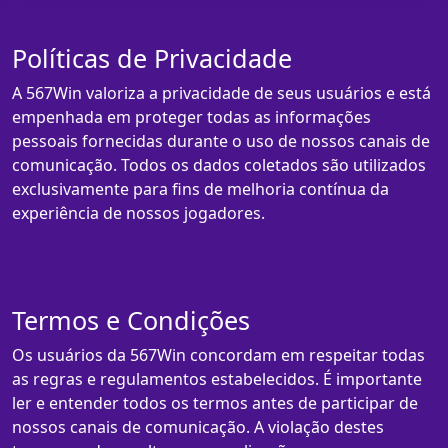
Políticas de Privacidade
A 567Win valoriza a privacidade de seus usuários e está
empenhada em proteger todas as informações
pessoais fornecidas durante o uso de nossos canais de
comunicação. Todos os dados coletados são utilizados
exclusivamente para fins de melhoria contínua da
experiência de nossos jogadores.
Termos e Condições
Os usuários da 567Win concordam em respeitar todas
as regras e regulamentos estabelecidos. É importante
ler e entender todos os termos antes de participar de
nossos canais de comunicação. A violação destes