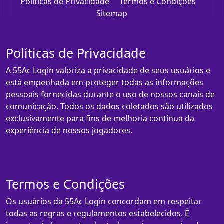
Políticas de Privacidade
Termos e Condições
Sitemap
Políticas de Privacidade
A 55Ac Login valoriza a privacidade de seus usuários e
está empenhada em proteger todas as informações
pessoais fornecidas durante o uso de nossos canais de
comunicação. Todos os dados coletados são utilizados
exclusivamente para fins de melhoria contínua da
experiência de nossos jogadores.
Termos e Condições
Os usuários da 55Ac Login concordam em respeitar
todas as regras e regulamentos estabelecidos. É