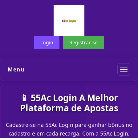
Login
Registrar-se
Menu
📱 55Ac Login A Melhor
Plataforma de Apostas
Cadastre-se na 55Ac Login para ganhar bônus no
cadastro e em cada recarga. Com a 55Ac Login,