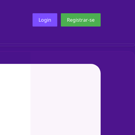
Login
Registrar-se