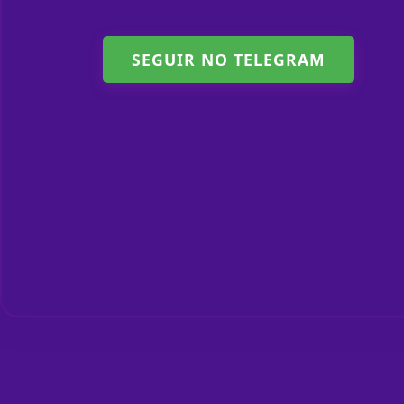
SEGUIR NO TELEGRAM