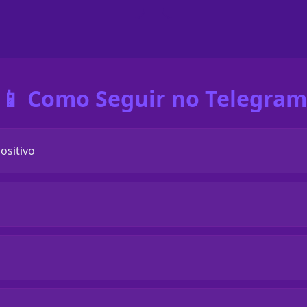
📱 Como Seguir no Telegram
ositivo