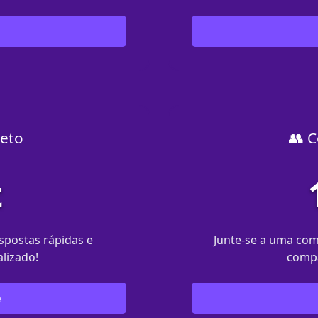
reto
👥 
t
espostas rápidas e
Junte-se a uma com
lizado!
compa
e