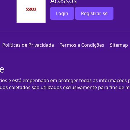
Acessos
Login
Registrar-se
Políticas de Privacidade
Termos e Condições
Sitemap
de
ários e está empenhada em proteger todas as informações 
os coletados são utilizados exclusivamente para fins de m