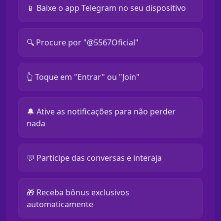
📱 Baixe o app Telegram no seu dispositivo
🔍 Procure por "@5567Oficial"
👆 Toque em "Entrar" ou "Join"
🔔 Ative as notificações para não perder
nada
💬 Participe das conversas e interaja
🎁 Receba bônus exclusivos
automaticamente