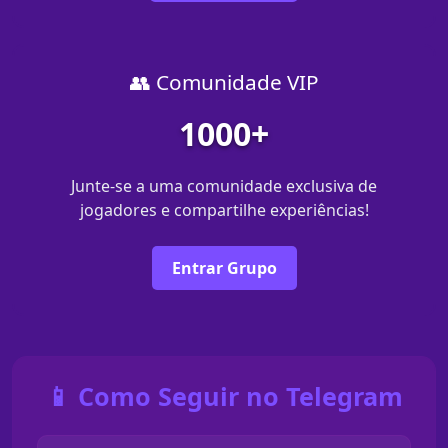
👥 Comunidade VIP
1000+
Junte-se a uma comunidade exclusiva de
jogadores e compartilhe experiências!
Entrar Grupo
📱 Como Seguir no Telegram