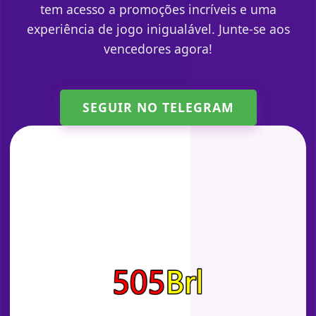
tem acesso a promoções incríveis e uma
experiência de jogo inigualável. Junte-se aos
vencedores agora!
SEGUIR NO TELEGRAM