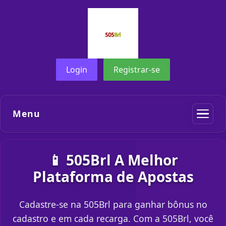
Login
Registrar-se
Menu
📱 505Brl A Melhor
Plataforma de Apostas
Cadastre-se na 505Brl para ganhar bônus no
cadastro e em cada recarga. Com a 505Brl, você