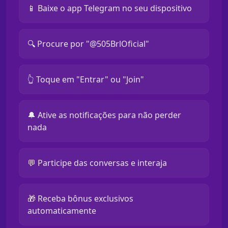
📱 Baixe o app Telegram no seu dispositivo
🔍 Procure por "@505BrlOficial"
👆 Toque em "Entrar" ou "Join"
🔔 Ative as notificações para não perder
nada
💬 Participe das conversas e interaja
🎁 Receba bônus exclusivos
automaticamente