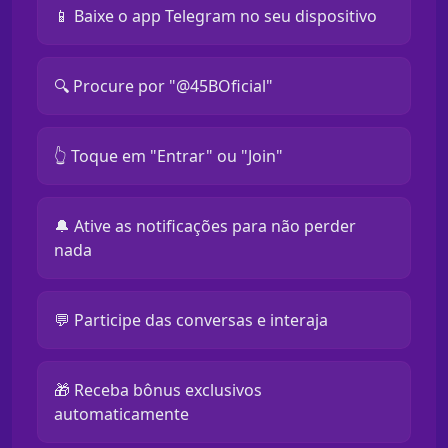
📱 Baixe o app Telegram no seu dispositivo
🔍 Procure por "@45BOficial"
👆 Toque em "Entrar" ou "Join"
🔔 Ative as notificações para não perder
nada
💬 Participe das conversas e interaja
🎁 Receba bônus exclusivos
automaticamente