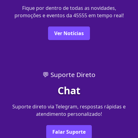
Fique por dentro de todas as novidades,
promoções e eventos da 45555 em tempo real!
Ver Notícias
💬 Suporte Direto
Chat
Suporte direto via Telegram, respostas rápidas e
atendimento personalizado!
Falar Suporte