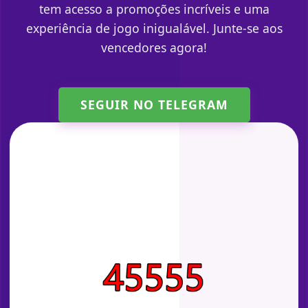
tem acesso a promoções incríveis e uma
experiência de jogo inigualável. Junte-se aos
vencedores agora!
SEGUIR NO TELEGRAM