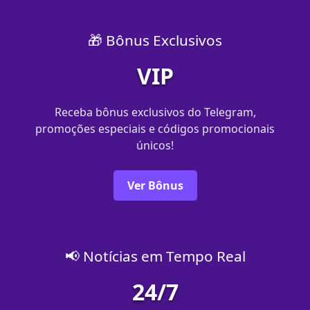
🎁 Bônus Exclusivos
VIP
Receba bônus exclusivos do Telegram,
promoções especiais e códigos promocionais
únicos!
Ver Bônus
📢 Notícias em Tempo Real
24/7