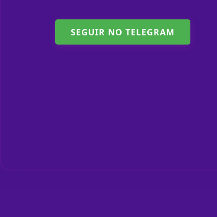
SEGUIR NO TELEGRAM