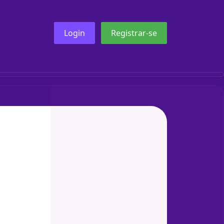
Login
Registrar-se