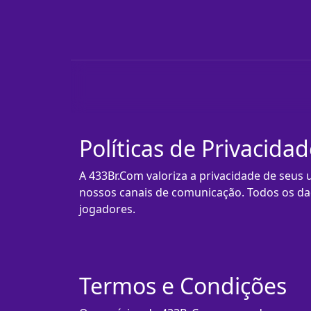
Políticas de Privacida
A 433Br.Com valoriza a privacidade de seus
nossos canais de comunicação. Todos os dad
jogadores.
Termos e Condições