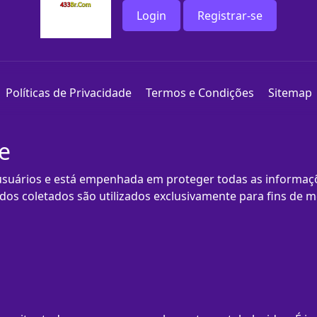
Login
Registrar-se
Políticas de Privacidade
Termos e Condições
Sitemap
de
 usuários e está empenhada em proteger todas as informaç
os coletados são utilizados exclusivamente para fins de m