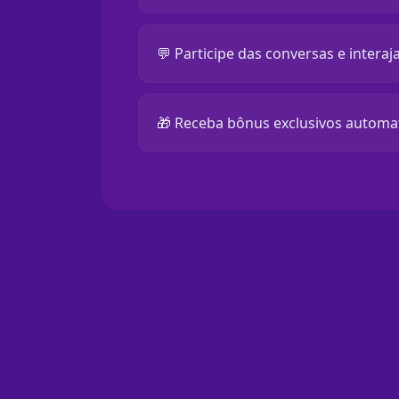
💬 Participe das conversas e interaj
🎁 Receba bônus exclusivos autom