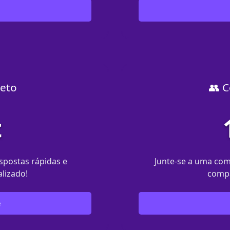
reto
👥 
t
espostas rápidas e
Junte-se a uma com
lizado!
compa
e