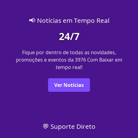
📢 Notícias em Tempo Real
24/7
Fique por dentro de todas as novidades,
promoções e eventos da 3976 Com Baixar em
tempo real!
Ver Notícias
💬 Suporte Direto