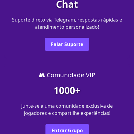
Chat
Suporte direto via Telegram, respostas rápidas e
atendimento personalizado!
Falar Suporte
👥 Comunidade VIP
1000+
Junte-se a uma comunidade exclusiva de
jogadores e compartilhe experiências!
Entrar Grupo