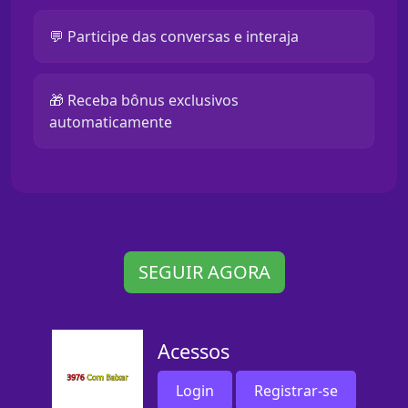
💬 Participe das conversas e interaja
🎁 Receba bônus exclusivos
automaticamente
SEGUIR AGORA
Acessos
Login
Registrar-se