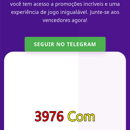
você tem acesso a promoções incríveis e uma
experiência de jogo inigualável. Junte-se aos
vencedores agora!
SEGUIR NO TELEGRAM