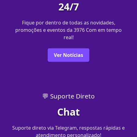
24/7
Fique por dentro de todas as novidades,
promoções e eventos da 3976 Com em tempo
real!
Ver Notícias
💬 Suporte Direto
Chat
Suporte direto via Telegram, respostas rápidas e
atendimento personalizado!