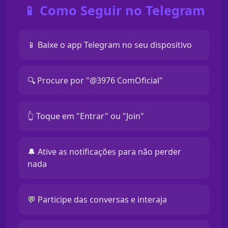
📱 Como Seguir no Telegram
📱 Baixe o app Telegram no seu dispositivo
🔍 Procure por "@3976 ComOficial"
👆 Toque em "Entrar" ou "Join"
🔔 Ative as notificações para não perder
nada
💬 Participe das conversas e interaja