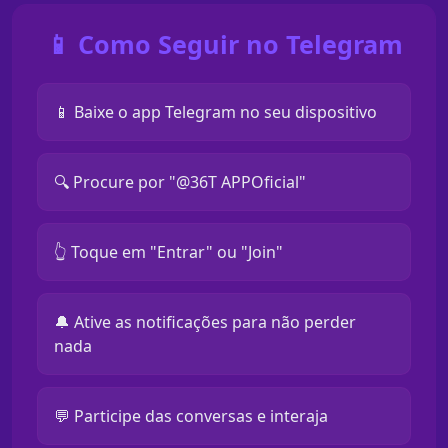
📱 Como Seguir no Telegram
📱 Baixe o app Telegram no seu dispositivo
🔍 Procure por "@36T APPOficial"
👆 Toque em "Entrar" ou "Join"
🔔 Ative as notificações para não perder
nada
💬 Participe das conversas e interaja