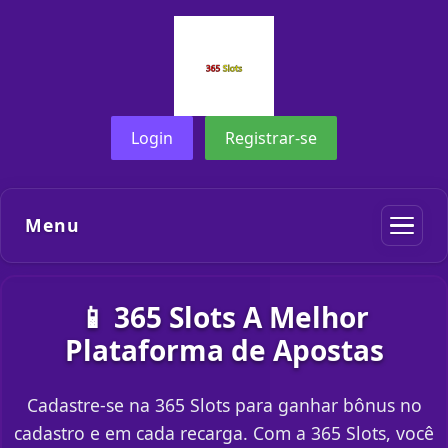
Login
Registrar-se
Menu
📱 365 Slots A Melhor
Plataforma de Apostas
Cadastre-se na 365 Slots para ganhar bônus no
cadastro e em cada recarga. Com a 365 Slots, você