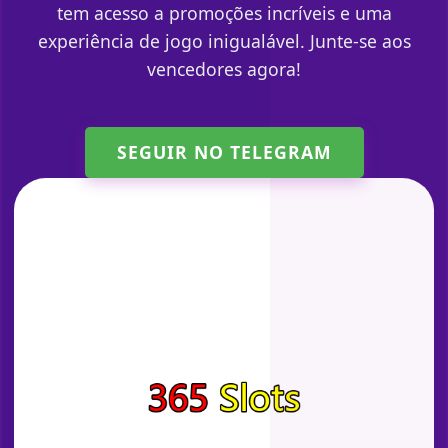
tem acesso a promoções incríveis e uma
experiência de jogo inigualável. Junte-se aos
vencedores agora!
SEGUIR NO TELEGRAM