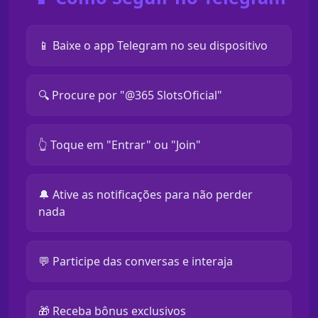
📱 Baixe o app Telegram no seu dispositivo
🔍 Procure por "@365 SlotsOficial"
👆 Toque em "Entrar" ou "Join"
🔔 Ative as notificações para não perder
nada
💬 Participe das conversas e interaja
🎁 Receba bônus exclusivos