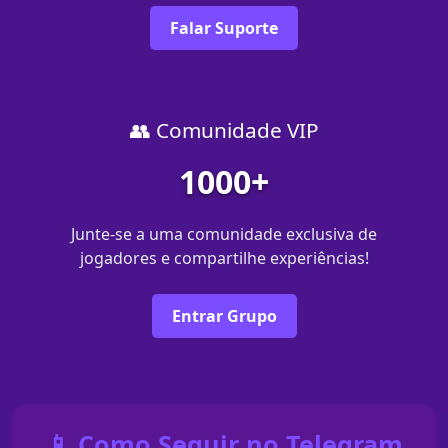
Falar Suporte
👥 Comunidade VIP
1000+
Junte-se a uma comunidade exclusiva de
jogadores e compartilhe experiências!
Entrar Grupo
📱 Como Seguir no Telegram