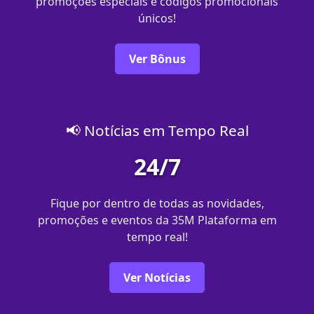
promoções especiais e códigos promocionais
únicos!
Ver Bônus
📢 Notícias em Tempo Real
24/7
Fique por dentro de todas as novidades,
promoções e eventos da 35M Plataforma em
tempo real!
Ver Notícias