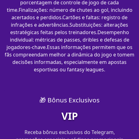
porcentagem de controle de jogo de cada
time.Finalizações: número de chutes ao gol, incluindo
acertados e perdidos.Cartões e faltas: registro de
infrações e advertências.Substituições: alterações
estratégicas feitas pelos treinadores.Desempenho
individual: métricas de passes, dribles e defesas de
jogadores-chave.Essas informações permitem que os
fãs compreendam melhor a dinâmica do jogo e tomem
decisões informadas, especialmente em apostas
esportivas ou fantasy leagues.
🎁 Bônus Exclusivos
VIP
Receba bônus exclusivos do Telegram,