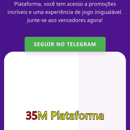
Plataforma, você tem acesso a promoções
incríveis e uma experiência de jogo inigualável.
Junte-se aos vencedores agora!
SEGUIR NO TELEGRAM